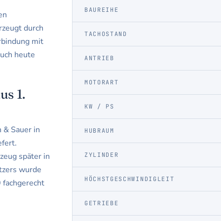
BAUREIHE
en
zeugt durch
TACHOSTAND
erbindung mit
auch heute
ANTRIEB
MOTORART
s 1.
KW / PS
 & Sauer in
HUBRAUM
fert.
zeug später in
ZYLINDER
itzers wurde
HÖCHSTGESCHWINDIGLEIT
 fachgerecht
GETRIEBE