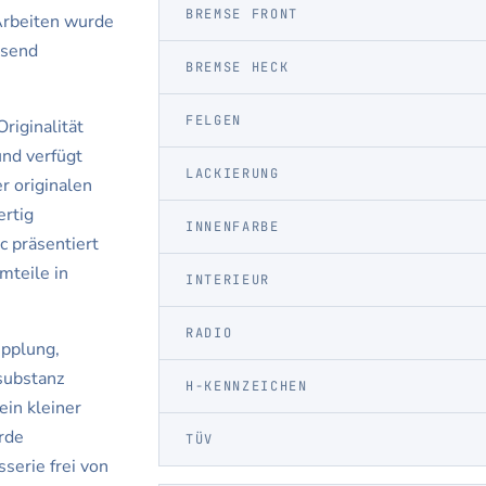
BREMSE FRONT
Arbeiten wurde
ssend
BREMSE HECK
FELGEN
riginalität
und verfügt
LACKIERUNG
r originalen
ertig
INNENFARBE
c präsentiert
mteile in
INTERIEUR
RADIO
upplung,
substanz
H-KENNZEICHEN
ein kleiner
rde
TÜV
sserie frei von