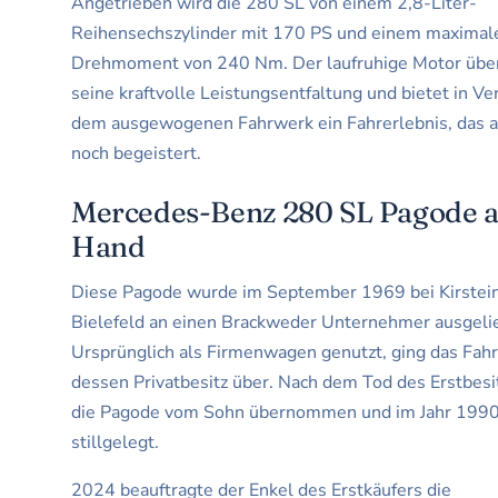
Angetrieben wird die 280 SL von einem 2,8-Liter-
Reihensechszylinder mit 170 PS und einem maximal
Drehmoment von 240 Nm. Der laufruhige Motor über
seine kraftvolle Leistungsentfaltung und bietet in V
dem ausgewogenen Fahrwerk ein Fahrerlebnis, das 
noch begeistert.
Mercedes-Benz 280 SL Pagode au
Hand
Diese Pagode wurde im September 1969 bei Kirstein
Bielefeld an einen Brackweder Unternehmer ausgelie
Ursprünglich als Firmenwagen genutzt, ging das Fahr
dessen Privatbesitz über. Nach dem Tod des Erstbes
die Pagode vom Sohn übernommen und im Jahr 1990
stillgelegt.
2024 beauftragte der Enkel des Erstkäufers die