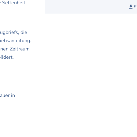
 Seltenheit
E
ugbriefs, die
iebsanleitung.
inen Zeitraum
ldert.
auer in