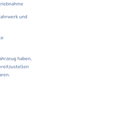
triebnahme
Fahrwerk und
te
ahrzeug haben,
ereitzustellen
aren.