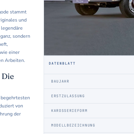
gode stammt
riginales und
 legendäre
eganz, sondern
eft,
wie einer
n Arbeiten.
DATENBLATT
 Die
BAUJAHR
ERSTZULASSUNG
r begehrtesten
duziert von
KAROSSERIEFORM
ührung der
MODELLBEZEICHNUNG