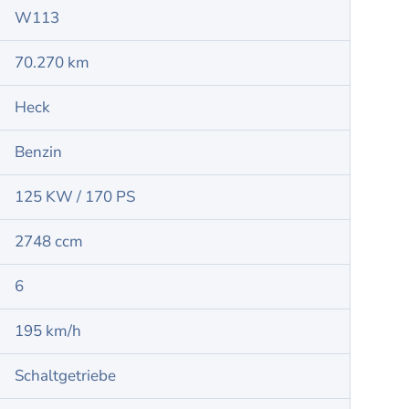
W113
70.270 km
Heck
Benzin
125 KW / 170 PS
2748 ccm
6
195 km/h
Schaltgetriebe